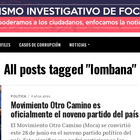
RFILES
CASOS DE CORRUPCIÓN
NOTICIAS
All posts tagged "lombana"
POLÍTICA
4 años atrás
Movimiento Otro Camino es
oficialmente el noveno partido del país
El Movimiento Otro Camino (Moca) se convirtió
este 28 de junio en el noveno partido político del