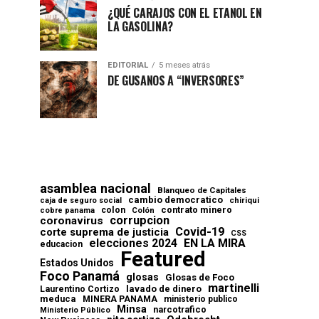
¿QUÉ CARAJOS CON EL ETANOL EN
LA GASOLINA?
EDITORIAL
5 meses atrás
DE GUSANOS A “INVERSORES”
asamblea nacional
Blanqueo de Capitales
cambio democratico
chiriqui
caja de seguro social
contrato minero
colon
cobre panama
Colón
corrupcion
coronavirus
Covid-19
corte suprema de justicia
CSS
elecciones 2024
EN LA MIRA
educacion
Featured
Estados Unidos
Foco Panamá
glosas
Glosas de Foco
martinelli
lavado de dinero
Laurentino Cortizo
meduca
MINERA PANAMA
ministerio publico
Minsa
narcotrafico
Ministerio Público