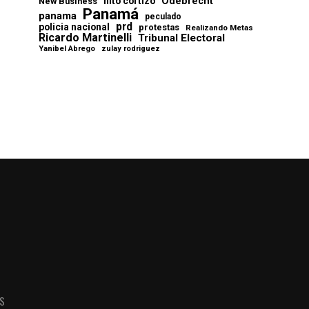
Odebrecht
nito cortizo
New Business
Panamá
panama
peculado
prd
policia nacional
protestas
Realizando Metas
Ricardo Martinelli
Tribunal Electoral
Yanibel Abrego
zulay rodriguez
AS