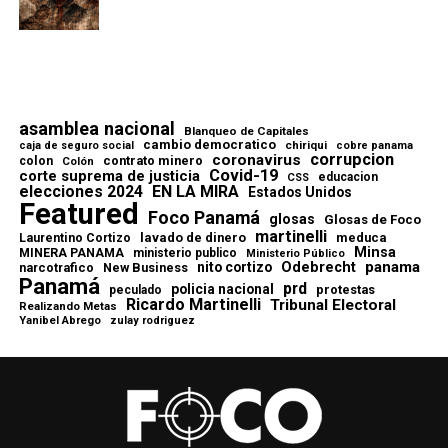
asamblea nacional
Blanqueo de Capitales
cambio democratico
chiriqui
caja de seguro social
cobre panama
corrupcion
coronavirus
contrato minero
colon
Colón
Covid-19
corte suprema de justicia
educacion
CSS
elecciones 2024
EN LA MIRA
Estados Unidos
Featured
Foco Panamá
glosas
Glosas de Foco
martinelli
lavado de dinero
meduca
Laurentino Cortizo
Minsa
MINERA PANAMA
ministerio publico
Ministerio Público
Odebrecht
panama
nito cortizo
narcotrafico
New Business
Panamá
prd
policia nacional
protestas
peculado
Ricardo Martinelli
Tribunal Electoral
Realizando Metas
Yanibel Abrego
zulay rodriguez