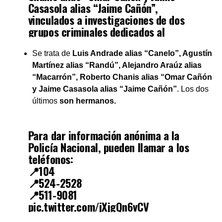
Casasola alias “Jaime Cañón”,
vinculados a investigaciones de dos
grupos criminales dedicados al
pandillerismo, en Panamá Oeste y
Chiriquí.
Se trata de
Luis Andrade alias “Canelo”, Agustín
pic.twitter.com/buumFA5Q0P
Martínez alias “Randú”, Alejandro Araúz alias
“Macarrón”, Roberto Chanis alias “Omar Cañón
y Jaime Casasola alias “Jaime Cañón”
. Los dos
— Policía Nacional (@ProtegeryServir)
December 19,
últimos
son hermanos.
2022
Para dar información anónima a la
Policía Nacional, pueden llamar a los
teléfonos:
📍104
📍524-2528
📍511-9081
pic.twitter.com/jXjgQn6vCV