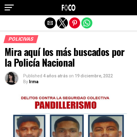
Salir de la versión móvil
POLICIVAS
Mira aquí los más buscados por
la Policía Nacional
Published
4 años atrás
on
19 diciembre, 2022
By
Irma