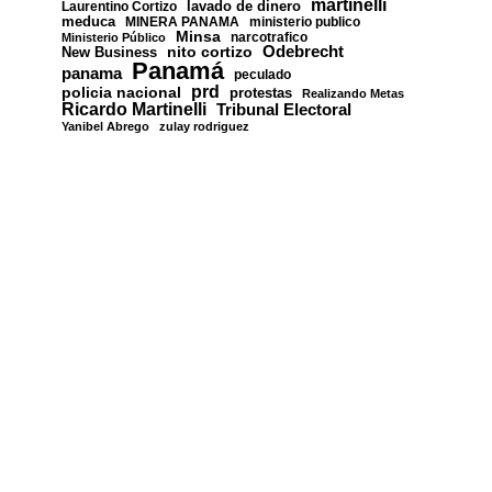
martinelli
lavado de dinero
Laurentino Cortizo
meduca
MINERA PANAMA
ministerio publico
Minsa
narcotrafico
Ministerio Público
nito cortizo
Odebrecht
New Business
Panamá
panama
peculado
prd
policia nacional
protestas
Realizando Metas
Ricardo Martinelli
Tribunal Electoral
Yanibel Abrego
zulay rodriguez