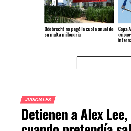
Odebrecht no pagó la cuota anual de
Copa A
su multa millonaria
avione
intern
JUDICIALES
Detienen a Alex Lee,
cuando pretendía sal