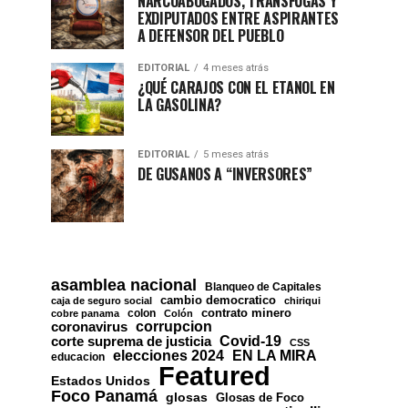
NARCOABOGADOS, TRÁNSFUGAS Y
EXDIPUTADOS ENTRE ASPIRANTES
A DEFENSOR DEL PUEBLO
EDITORIAL
4 meses atrás
¿QUÉ CARAJOS CON EL ETANOL EN
LA GASOLINA?
EDITORIAL
5 meses atrás
DE GUSANOS A “INVERSORES”
asamblea nacional
Blanqueo de Capitales
cambio democratico
caja de seguro social
chiriqui
contrato minero
colon
cobre panama
Colón
corrupcion
coronavirus
Covid-19
corte suprema de justicia
CSS
EN LA MIRA
elecciones 2024
educacion
Featured
Estados Unidos
Foco Panamá
glosas
Glosas de Foco