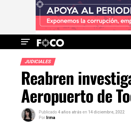
JUDICIALES
Reabren investig
Aeropuerto de T
Publicado
4 años atrás
en
14 diciembre, 2022
Por
Irma