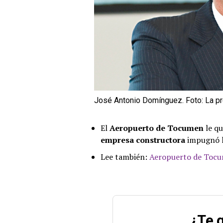
José Antonio Domínguez. Foto: La p
El
Aeropuerto de Tocumen
le qu
empresa constructora
impugnó l
Lee también:
Aeropuerto de Tocu
¿Te g