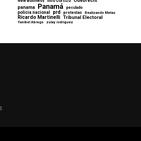
Odebrecht
nito cortizo
New Business
Panamá
panama
peculado
prd
policia nacional
protestas
Realizando Metas
Ricardo Martinelli
Tribunal Electoral
Yanibel Abrego
zulay rodriguez
AS