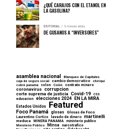
¿QUÉ CARAJOS CON EL ETANOL EN
LA GASOLINA?
EDITORIAL
5 meses atrás
DE GUSANOS A “INVERSORES”
asamblea nacional
Blanqueo de Capitales
cambio democratico
chiriqui
caja de seguro social
contrato minero
colon
cobre panama
Colón
corrupcion
coronavirus
Covid-19
corte suprema de justicia
CSS
elecciones 2024
EN LA MIRA
educacion
Featured
Estados Unidos
Foco Panamá
glosas
Glosas de Foco
martinelli
lavado de dinero
Laurentino Cortizo
meduca
MINERA PANAMA
ministerio publico
Minsa
narcotrafico
Ministerio Público