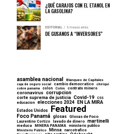
¿QUÉ CARAJOS CON EL ETANOL EN
LA GASOLINA?
EDITORIAL
5 meses atrás
DE GUSANOS A “INVERSORES”
asamblea nacional
Blanqueo de Capitales
cambio democratico
chiriqui
caja de seguro social
contrato minero
colon
cobre panama
Colón
corrupcion
coronavirus
Covid-19
corte suprema de justicia
CSS
elecciones 2024
EN LA MIRA
educacion
Featured
Estados Unidos
Foco Panamá
glosas
Glosas de Foco
martinelli
lavado de dinero
Laurentino Cortizo
meduca
MINERA PANAMA
ministerio publico
Minsa
narcotrafico
Ministerio Público