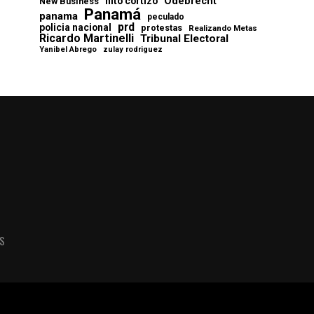
Odebrecht
nito cortizo
New Business
Panamá
panama
peculado
prd
policia nacional
protestas
Realizando Metas
Ricardo Martinelli
Tribunal Electoral
Yanibel Abrego
zulay rodriguez
AS