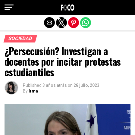
Salir de la versión móvil
SOCIEDAD
¿Persecusión? Investigan a
docentes por incitar protestas
estudiantiles
Published
3 años atrás
on
28 julio, 2023
By
Irma