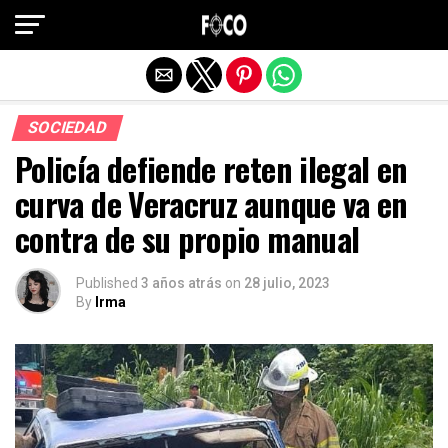
Salir de la versión móvil
SOCIEDAD
Policía defiende reten ilegal en
curva de Veracruz aunque va en
contra de su propio manual
Published
3 años atrás
on
28 julio, 2023
By
Irma