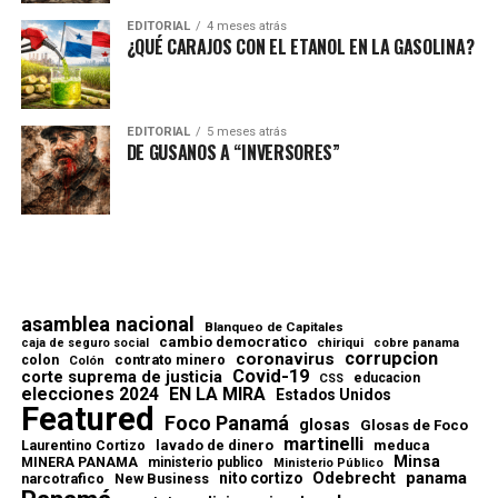
EDITORIAL
4 meses atrás
¿QUÉ CARAJOS CON EL ETANOL EN LA GASOLINA?
EDITORIAL
5 meses atrás
DE GUSANOS A “INVERSORES”
asamblea nacional
Blanqueo de Capitales
cambio democratico
chiriqui
caja de seguro social
cobre panama
corrupcion
coronavirus
contrato minero
colon
Colón
Covid-19
corte suprema de justicia
educacion
CSS
elecciones 2024
EN LA MIRA
Estados Unidos
Featured
Foco Panamá
glosas
Glosas de Foco
martinelli
lavado de dinero
meduca
Laurentino Cortizo
Minsa
MINERA PANAMA
ministerio publico
Ministerio Público
Odebrecht
panama
nito cortizo
narcotrafico
New Business