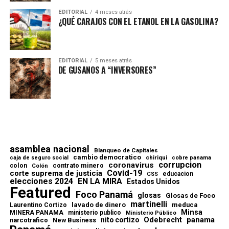
EDITORIAL
4 meses atrás
¿QUÉ CARAJOS CON EL ETANOL EN LA GASOLINA?
EDITORIAL
5 meses atrás
DE GUSANOS A “INVERSORES”
asamblea nacional
Blanqueo de Capitales
cambio democratico
chiriqui
caja de seguro social
cobre panama
corrupcion
coronavirus
contrato minero
colon
Colón
Covid-19
corte suprema de justicia
educacion
CSS
elecciones 2024
EN LA MIRA
Estados Unidos
Featured
Foco Panamá
glosas
Glosas de Foco
martinelli
lavado de dinero
meduca
Laurentino Cortizo
Minsa
MINERA PANAMA
ministerio publico
Ministerio Público
Odebrecht
panama
nito cortizo
narcotrafico
New Business