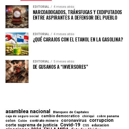
EDITORIAL
4 meses atrás
NARCOABOGADOS, TRÁNSFUGAS Y EXDIPUTADOS
ENTRE ASPIRANTES A DEFENSOR DEL PUEBLO
EDITORIAL
4 meses atrás
¿QUÉ CARAJOS CON EL ETANOL EN LA GASOLINA?
EDITORIAL
5 meses atrás
DE GUSANOS A “INVERSORES”
asamblea nacional
Blanqueo de Capitales
cambio democratico
chiriqui
caja de seguro social
cobre panama
corrupcion
coronavirus
contrato minero
colon
Colón
Covid-19
corte suprema de justicia
educacion
CSS