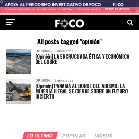
All posts tagged "opinión"
OPINIÓN
2 años atrás
[Opinión] LA ENCRUCIJADA ÉTICA Y ECONÓMICA
DEL COBRE
OPINIÓN
2 años atrás
[Opinión] PANAMÁ AL BORDE DEL ABISMO: LA
MINERÍA ILEGAL SE CIERNE SOBRE UN FUTURO
INCIERTO
LO ÚLTIMO
POPULAR
VÍDEOS