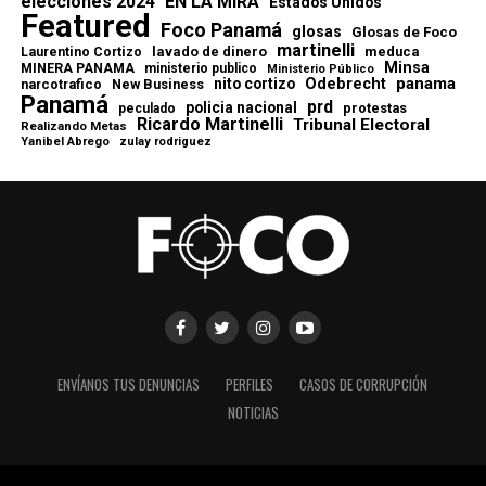
elecciones 2024
EN LA MIRA
Estados Unidos
Featured
Foco Panamá
glosas
Glosas de Foco
martinelli
lavado de dinero
meduca
Laurentino Cortizo
Minsa
MINERA PANAMA
ministerio publico
Ministerio Público
Odebrecht
panama
nito cortizo
narcotrafico
New Business
Panamá
prd
policia nacional
protestas
peculado
Ricardo Martinelli
Tribunal Electoral
Realizando Metas
Yanibel Abrego
zulay rodriguez
ENVÍANOS TUS DENUNCIAS
PERFILES
CASOS DE CORRUPCIÓN
NOTICIAS