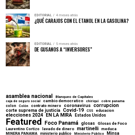
EDITORIAL
4 meses atrás
¿QUÉ CARAJOS CON EL ETANOL EN LA GASOLINA?
EDITORIAL
5 meses atrás
DE GUSANOS A “INVERSORES”
asamblea nacional
Blanqueo de Capitales
cambio democratico
chiriqui
caja de seguro social
cobre panama
corrupcion
coronavirus
contrato minero
colon
Colón
Covid-19
corte suprema de justicia
educacion
CSS
elecciones 2024
EN LA MIRA
Estados Unidos
Featured
Foco Panamá
glosas
Glosas de Foco
martinelli
lavado de dinero
meduca
Laurentino Cortizo
Minsa
MINERA PANAMA
ministerio publico
Ministerio Público