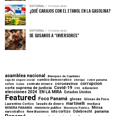
EDITORIAL
4 meses atrás
¿QUÉ CARAJOS CON EL ETANOL EN LA GASOLINA?
EDITORIAL
5 meses atrás
DE GUSANOS A “INVERSORES”
asamblea nacional
Blanqueo de Capitales
cambio democratico
chiriqui
caja de seguro social
cobre panama
corrupcion
coronavirus
contrato minero
colon
Colón
Covid-19
corte suprema de justicia
educacion
CSS
elecciones 2024
EN LA MIRA
Estados Unidos
Featured
Foco Panamá
glosas
Glosas de Foco
martinelli
lavado de dinero
meduca
Laurentino Cortizo
Minsa
MINERA PANAMA
ministerio publico
Ministerio Público
Odebrecht
panama
nito cortizo
narcotrafico
New Business