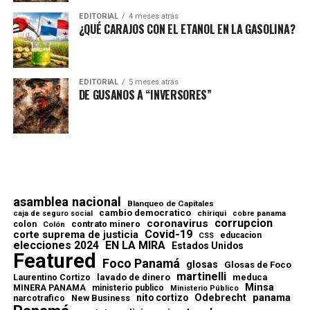
EDITORIAL
4 meses atrás
¿QUÉ CARAJOS CON EL ETANOL EN LA GASOLINA?
EDITORIAL
5 meses atrás
DE GUSANOS A “INVERSORES”
asamblea nacional
Blanqueo de Capitales
cambio democratico
chiriqui
caja de seguro social
cobre panama
corrupcion
coronavirus
contrato minero
colon
Colón
Covid-19
corte suprema de justicia
educacion
CSS
elecciones 2024
EN LA MIRA
Estados Unidos
Featured
Foco Panamá
glosas
Glosas de Foco
martinelli
lavado de dinero
meduca
Laurentino Cortizo
Minsa
MINERA PANAMA
ministerio publico
Ministerio Público
Odebrecht
panama
nito cortizo
narcotrafico
New Business