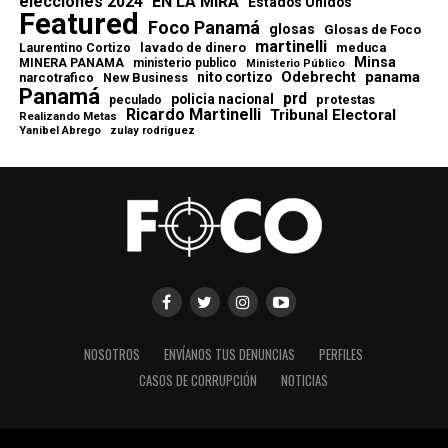
elecciones 2024
EN LA MIRA
Estados Unidos
Featured
Foco Panamá
glosas
Glosas de Foco
martinelli
lavado de dinero
meduca
Laurentino Cortizo
Minsa
MINERA PANAMA
ministerio publico
Ministerio Público
Odebrecht
panama
nito cortizo
narcotrafico
New Business
Panamá
prd
policia nacional
protestas
peculado
Ricardo Martinelli
Tribunal Electoral
Realizando Metas
Yanibel Abrego
zulay rodriguez
NOSOTROS
ENVÍANOS TUS DENUNCIAS
PERFILES
CASOS DE CORRUPCIÓN
NOTICIAS