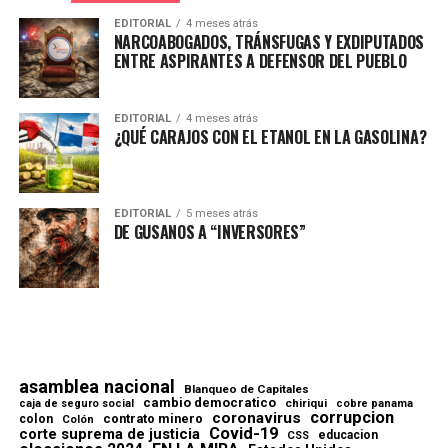
EDITORIAL
4 meses atrás
NARCOABOGADOS, TRÁNSFUGAS Y EXDIPUTADOS
ENTRE ASPIRANTES A DEFENSOR DEL PUEBLO
EDITORIAL
4 meses atrás
¿QUÉ CARAJOS CON EL ETANOL EN LA GASOLINA?
EDITORIAL
5 meses atrás
DE GUSANOS A “INVERSORES”
asamblea nacional
Blanqueo de Capitales
cambio democratico
chiriqui
caja de seguro social
cobre panama
corrupcion
coronavirus
contrato minero
colon
Colón
Covid-19
corte suprema de justicia
educacion
CSS