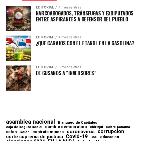
EDITORIAL
4 meses atrás
NARCOABOGADOS, TRÁNSFUGAS Y EXDIPUTADOS
ENTRE ASPIRANTES A DEFENSOR DEL PUEBLO
EDITORIAL
4 meses atrás
¿QUÉ CARAJOS CON EL ETANOL EN LA GASOLINA?
EDITORIAL
5 meses atrás
DE GUSANOS A “INVERSORES”
asamblea nacional
Blanqueo de Capitales
cambio democratico
chiriqui
caja de seguro social
cobre panama
corrupcion
coronavirus
contrato minero
colon
Colón
Covid-19
corte suprema de justicia
educacion
CSS