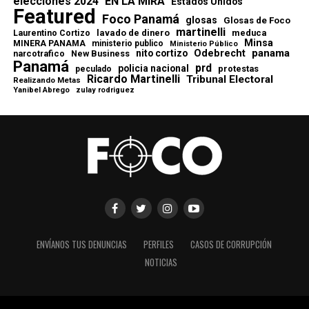
elecciones 2024
EN LA MIRA
Estados Unidos
Featured
Foco Panamá
glosas
Glosas de Foco
martinelli
lavado de dinero
meduca
Laurentino Cortizo
Minsa
MINERA PANAMA
ministerio publico
Ministerio Público
Odebrecht
panama
nito cortizo
narcotrafico
New Business
Panamá
prd
policia nacional
protestas
peculado
Ricardo Martinelli
Tribunal Electoral
Realizando Metas
Yanibel Abrego
zulay rodriguez
ENVÍANOS TUS DENUNCIAS
PERFILES
CASOS DE CORRUPCIÓN
NOTICIAS