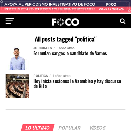
All posts tagged "politica"
JUDICIALES
3 años atrás
Formulan cargos a candidato de Vamos
POLÍTICA
4 años atrás
Hoy inicia sesiones la Asamblea y hay discurso
de Nito
LO ÚLTIMO
POPULAR
VÍDEOS