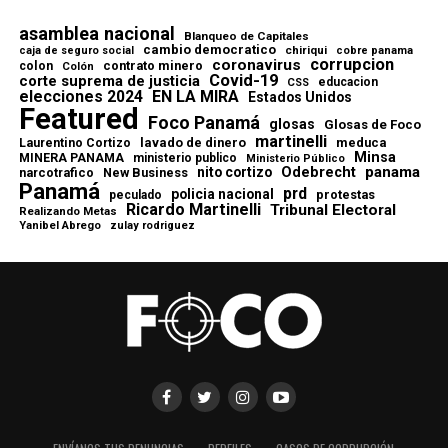
asamblea nacional
Blanqueo de Capitales
cambio democratico
chiriqui
caja de seguro social
cobre panama
corrupcion
coronavirus
contrato minero
colon
Colón
Covid-19
corte suprema de justicia
educacion
CSS
elecciones 2024
EN LA MIRA
Estados Unidos
Featured
Foco Panamá
glosas
Glosas de Foco
martinelli
lavado de dinero
meduca
Laurentino Cortizo
Minsa
MINERA PANAMA
ministerio publico
Ministerio Público
Odebrecht
panama
nito cortizo
narcotrafico
New Business
Panamá
prd
policia nacional
protestas
peculado
Ricardo Martinelli
Tribunal Electoral
Realizando Metas
Yanibel Abrego
zulay rodriguez