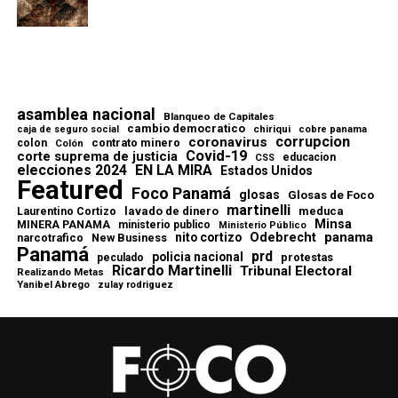
asamblea nacional
Blanqueo de Capitales
cambio democratico
chiriqui
caja de seguro social
cobre panama
corrupcion
coronavirus
contrato minero
colon
Colón
Covid-19
corte suprema de justicia
educacion
CSS
elecciones 2024
EN LA MIRA
Estados Unidos
Featured
Foco Panamá
glosas
Glosas de Foco
martinelli
lavado de dinero
meduca
Laurentino Cortizo
Minsa
MINERA PANAMA
ministerio publico
Ministerio Público
Odebrecht
panama
nito cortizo
narcotrafico
New Business
Panamá
prd
policia nacional
protestas
peculado
Ricardo Martinelli
Tribunal Electoral
Realizando Metas
Yanibel Abrego
zulay rodriguez