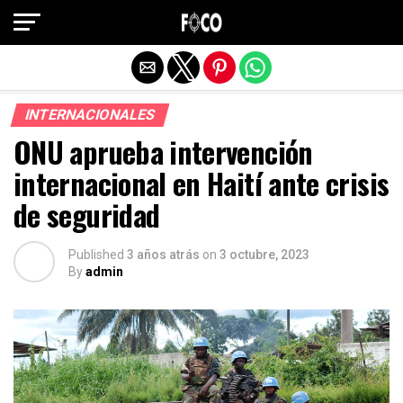
Salir de la versión móvil
INTERNACIONALES
ONU aprueba intervención
internacional en Haití ante crisis
de seguridad
Published
3 años atrás
on
3 octubre, 2023
By
admin