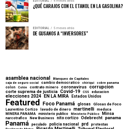
EDITORIAL
4 meses atrás
¿QUÉ CARAJOS CON EL ETANOL EN LA GASOLINA?
EDITORIAL
5 meses atrás
DE GUSANOS A “INVERSORES”
asamblea nacional
Blanqueo de Capitales
cambio democratico
chiriqui
caja de seguro social
cobre panama
corrupcion
coronavirus
contrato minero
colon
Colón
Covid-19
corte suprema de justicia
educacion
CSS
elecciones 2024
EN LA MIRA
Estados Unidos
Featured
Foco Panamá
glosas
Glosas de Foco
martinelli
lavado de dinero
meduca
Laurentino Cortizo
Minsa
MINERA PANAMA
ministerio publico
Ministerio Público
Odebrecht
panama
nito cortizo
narcotrafico
New Business
Panamá
prd
policia nacional
protestas
peculado
Ricardo Martinelli
Tribunal Electoral