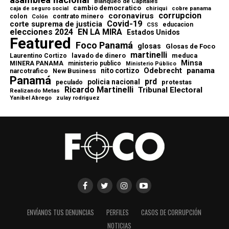
Blanqueo de Capitales
cambio democratico
chiriqui
caja de seguro social
cobre panama
corrupcion
coronavirus
contrato minero
colon
Colón
Covid-19
corte suprema de justicia
educacion
CSS
elecciones 2024
EN LA MIRA
Estados Unidos
Featured
Foco Panamá
glosas
Glosas de Foco
martinelli
lavado de dinero
meduca
Laurentino Cortizo
Minsa
MINERA PANAMA
ministerio publico
Ministerio Público
Odebrecht
panama
nito cortizo
narcotrafico
New Business
Panamá
prd
policia nacional
protestas
peculado
Ricardo Martinelli
Tribunal Electoral
Realizando Metas
Yanibel Abrego
zulay rodriguez
ENVÍANOS TUS DENUNCIAS
PERFILES
CASOS DE CORRUPCIÓN
NOTICIAS