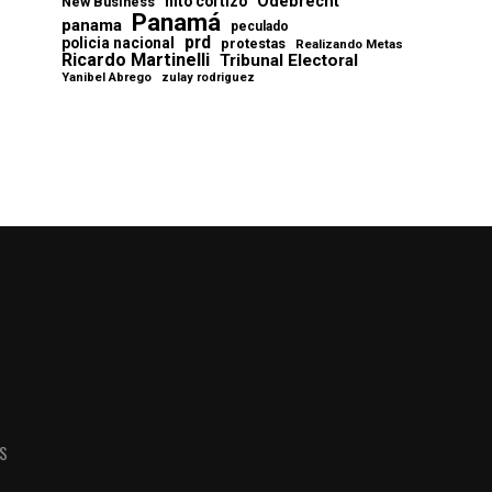
Odebrecht
nito cortizo
New Business
Panamá
panama
peculado
prd
policia nacional
protestas
Realizando Metas
Ricardo Martinelli
Tribunal Electoral
Yanibel Abrego
zulay rodriguez
AS