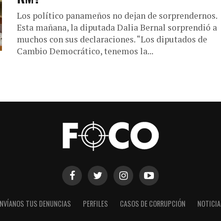
Los político panameños no dejan de sorprendernos.
Esta mañana, la diputada Dalia Bernal sorprendió a
muchos con sus declaraciones. “Los diputados de
Cambio Democrático, tenemos la...
NVÍANOS TUS DENUNCIAS
PERFILES
CASOS DE CORRUPCIÓN
NOTICI