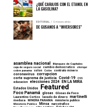
¿QUÉ CARAJOS CON EL ETANOL EN
LA GASOLINA?
EDITORIAL
5 meses atrás
DE GUSANOS A “INVERSORES”
asamblea nacional
Blanqueo de Capitales
cambio democratico
chiriqui
caja de seguro social
contrato minero
colon
cobre panama
Colón
corrupcion
coronavirus
Covid-19
corte suprema de justicia
CSS
elecciones 2024
EN LA MIRA
educacion
Featured
Estados Unidos
Foco Panamá
glosas
Glosas de Foco
martinelli
lavado de dinero
Laurentino Cortizo
meduca
MINERA PANAMA
ministerio publico
Minsa
narcotrafico
Ministerio Público