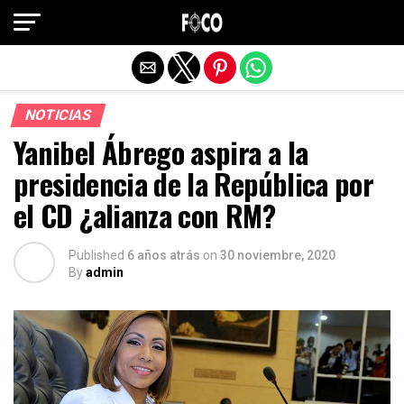
Salir de la versión móvil
NOTICIAS
Yanibel Ábrego aspira a la
presidencia de la República por
el CD ¿alianza con RM?
Published
6 años atrás
on
30 noviembre, 2020
By
admin