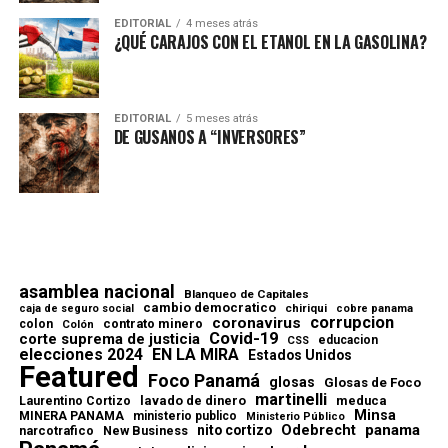
EDITORIAL
4 meses atrás
¿QUÉ CARAJOS CON EL ETANOL EN LA GASOLINA?
EDITORIAL
5 meses atrás
DE GUSANOS A “INVERSORES”
asamblea nacional
Blanqueo de Capitales
cambio democratico
chiriqui
caja de seguro social
cobre panama
corrupcion
coronavirus
contrato minero
colon
Colón
Covid-19
corte suprema de justicia
educacion
CSS
elecciones 2024
EN LA MIRA
Estados Unidos
Featured
Foco Panamá
glosas
Glosas de Foco
martinelli
lavado de dinero
meduca
Laurentino Cortizo
Minsa
MINERA PANAMA
ministerio publico
Ministerio Público
Odebrecht
panama
nito cortizo
narcotrafico
New Business