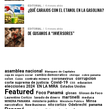
EDITORIAL
4 meses atrás
¿QUÉ CARAJOS CON EL ETANOL EN LA GASOLINA?
EDITORIAL
5 meses atrás
DE GUSANOS A “INVERSORES”
asamblea nacional
Blanqueo de Capitales
cambio democratico
chiriqui
caja de seguro social
cobre panama
corrupcion
coronavirus
contrato minero
colon
Colón
Covid-19
corte suprema de justicia
educacion
CSS
elecciones 2024
EN LA MIRA
Estados Unidos
Featured
Foco Panamá
glosas
Glosas de Foco
martinelli
lavado de dinero
meduca
Laurentino Cortizo
Minsa
MINERA PANAMA
ministerio publico
Ministerio Público
Odebrecht
panama
nito cortizo
narcotrafico
New Business