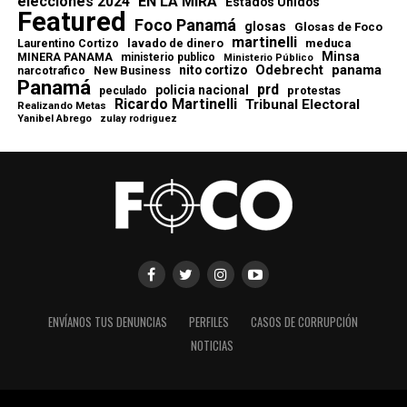
elecciones 2024
EN LA MIRA
Estados Unidos
Featured
Foco Panamá
glosas
Glosas de Foco
martinelli
lavado de dinero
meduca
Laurentino Cortizo
Minsa
MINERA PANAMA
ministerio publico
Ministerio Público
Odebrecht
panama
nito cortizo
narcotrafico
New Business
Panamá
prd
policia nacional
protestas
peculado
Ricardo Martinelli
Tribunal Electoral
Realizando Metas
Yanibel Abrego
zulay rodriguez
ENVÍANOS TUS DENUNCIAS
PERFILES
CASOS DE CORRUPCIÓN
NOTICIAS