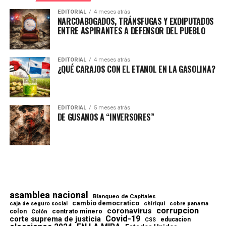
EDITORIAL
4 meses atrás
NARCOABOGADOS, TRÁNSFUGAS Y EXDIPUTADOS
ENTRE ASPIRANTES A DEFENSOR DEL PUEBLO
EDITORIAL
4 meses atrás
¿QUÉ CARAJOS CON EL ETANOL EN LA GASOLINA?
EDITORIAL
5 meses atrás
DE GUSANOS A “INVERSORES”
asamblea nacional
Blanqueo de Capitales
cambio democratico
chiriqui
caja de seguro social
cobre panama
corrupcion
coronavirus
contrato minero
colon
Colón
Covid-19
corte suprema de justicia
educacion
CSS