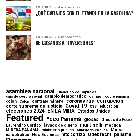
EDITORIAL
4 meses atrás
¿QUÉ CARAJOS CON EL ETANOL EN LA GASOLINA?
EDITORIAL
5 meses atrás
DE GUSANOS A “INVERSORES”
asamblea nacional
Blanqueo de Capitales
cambio democratico
chiriqui
caja de seguro social
cobre panama
corrupcion
coronavirus
contrato minero
colon
Colón
Covid-19
corte suprema de justicia
educacion
CSS
elecciones 2024
EN LA MIRA
Estados Unidos
Featured
Foco Panamá
glosas
Glosas de Foco
martinelli
lavado de dinero
meduca
Laurentino Cortizo
Minsa
MINERA PANAMA
ministerio publico
Ministerio Público
Odebrecht
panama
nito cortizo
narcotrafico
New Business