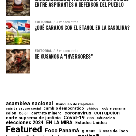
ENTRE ASPIRANTES A DEFENSOR DEL PUEBLO
EDITORIAL
4 meses atrás
¿QUÉ CARAJOS CON EL ETANOL EN LA GASOLINA?
EDITORIAL
5 meses atrás
DE GUSANOS A “INVERSORES”
asamblea nacional
Blanqueo de Capitales
cambio democratico
chiriqui
caja de seguro social
cobre panama
corrupcion
coronavirus
contrato minero
colon
Colón
Covid-19
corte suprema de justicia
educacion
CSS
elecciones 2024
EN LA MIRA
Estados Unidos
Featured
Foco Panamá
glosas
Glosas de Foco