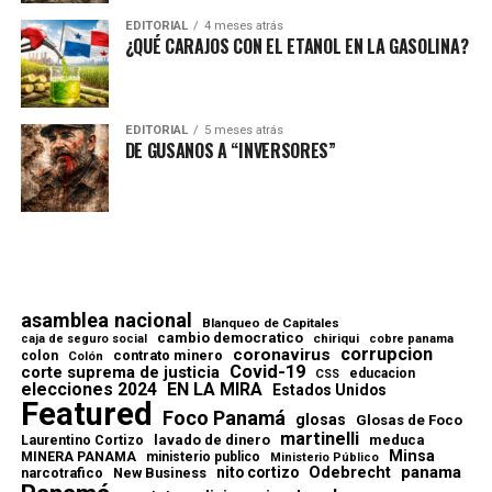
EDITORIAL
4 meses atrás
¿QUÉ CARAJOS CON EL ETANOL EN LA GASOLINA?
EDITORIAL
5 meses atrás
DE GUSANOS A “INVERSORES”
asamblea nacional
Blanqueo de Capitales
cambio democratico
chiriqui
caja de seguro social
cobre panama
corrupcion
coronavirus
contrato minero
colon
Colón
Covid-19
corte suprema de justicia
educacion
CSS
elecciones 2024
EN LA MIRA
Estados Unidos
Featured
Foco Panamá
glosas
Glosas de Foco
martinelli
lavado de dinero
meduca
Laurentino Cortizo
Minsa
MINERA PANAMA
ministerio publico
Ministerio Público
Odebrecht
panama
nito cortizo
narcotrafico
New Business