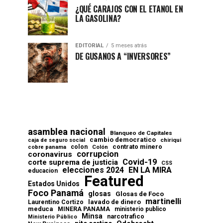
¿QUÉ CARAJOS CON EL ETANOL EN
LA GASOLINA?
EDITORIAL
5 meses atrás
DE GUSANOS A “INVERSORES”
asamblea nacional
Blanqueo de Capitales
cambio democratico
chiriqui
caja de seguro social
contrato minero
colon
cobre panama
Colón
corrupcion
coronavirus
Covid-19
corte suprema de justicia
CSS
elecciones 2024
EN LA MIRA
educacion
Featured
Estados Unidos
Foco Panamá
glosas
Glosas de Foco
martinelli
lavado de dinero
Laurentino Cortizo
meduca
MINERA PANAMA
ministerio publico
Minsa
narcotrafico
Ministerio Público