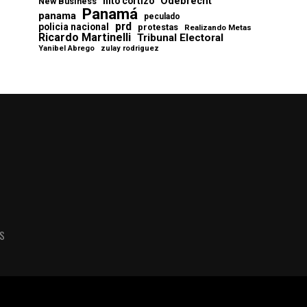
Odebrecht
nito cortizo
New Business
Panamá
panama
peculado
prd
policia nacional
protestas
Realizando Metas
Ricardo Martinelli
Tribunal Electoral
Yanibel Abrego
zulay rodriguez
AS