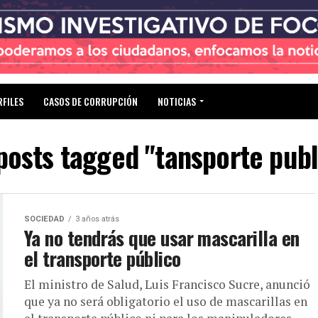
RFILES
CASOS DE CORRUPCIÓN
NOTICIAS
 posts tagged "tansporte publ
SOCIEDAD
3 años atrás
Ya no tendrás que usar mascarilla en
el transporte público
El ministro de Salud, Luis Francisco Sucre, anunció
que ya no será obligatorio el uso de mascarillas en