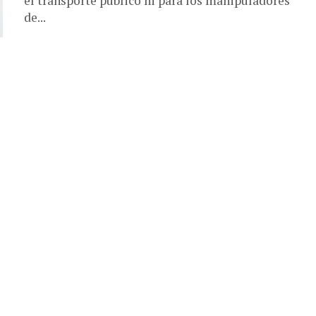
el transporte público ni para los manipuladores
de...