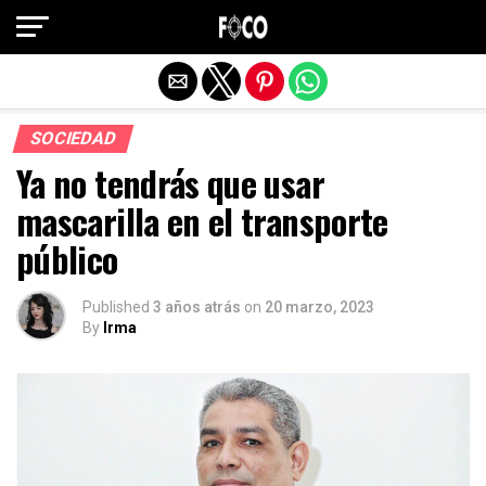
Salir de la versión móvil
SOCIEDAD
Ya no tendrás que usar
mascarilla en el transporte
público
Published
3 años atrás
on
20 marzo, 2023
By
Irma