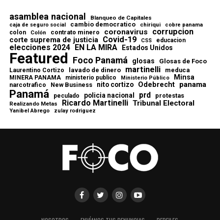
asamblea nacional
Blanqueo de Capitales
cambio democratico
chiriqui
caja de seguro social
cobre panama
corrupcion
coronavirus
contrato minero
colon
Colón
Covid-19
corte suprema de justicia
educacion
CSS
elecciones 2024
EN LA MIRA
Estados Unidos
Featured
Foco Panamá
glosas
Glosas de Foco
martinelli
lavado de dinero
meduca
Laurentino Cortizo
Minsa
MINERA PANAMA
ministerio publico
Ministerio Público
Odebrecht
panama
nito cortizo
narcotrafico
New Business
Panamá
prd
policia nacional
protestas
peculado
Ricardo Martinelli
Tribunal Electoral
Realizando Metas
Yanibel Abrego
zulay rodriguez