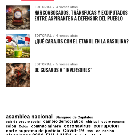
EDITORIAL
4 meses atrás
NARCOABOGADOS, TRÁNSFUGAS Y EXDIPUTADOS
ENTRE ASPIRANTES A DEFENSOR DEL PUEBLO
EDITORIAL
4 meses atrás
¿QUÉ CARAJOS CON EL ETANOL EN LA GASOLINA?
EDITORIAL
5 meses atrás
DE GUSANOS A “INVERSORES”
asamblea nacional
Blanqueo de Capitales
cambio democratico
chiriqui
caja de seguro social
cobre panama
corrupcion
coronavirus
contrato minero
colon
Colón
Covid-19
corte suprema de justicia
educacion
CSS