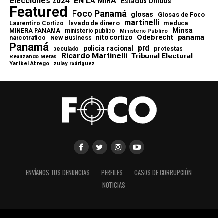
elecciones 2024
EN LA MIRA
Estados Unidos
Featured
Foco Panamá
glosas
Glosas de Foco
martinelli
lavado de dinero
meduca
Laurentino Cortizo
Minsa
MINERA PANAMA
ministerio publico
Ministerio Público
Odebrecht
panama
nito cortizo
narcotrafico
New Business
Panamá
prd
policia nacional
protestas
peculado
Ricardo Martinelli
Tribunal Electoral
Realizando Metas
Yanibel Abrego
zulay rodriguez
ENVÍANOS TUS DENUNCIAS
PERFILES
CASOS DE CORRUPCIÓN
NOTICIAS