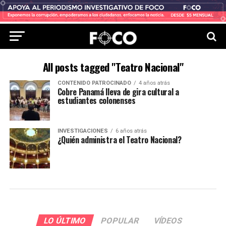
All posts tagged "Teatro Nacional"
CONTENIDO PATROCINADO
4 años atrás
Cobre Panamá lleva de gira cultural a
estudiantes colonenses
INVESTIGACIONES
6 años atrás
¿Quién administra el Teatro Nacional?
LO ÚLTIMO
POPULAR
VÍDEOS