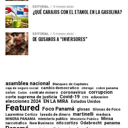
EDITORIAL
4 meses atrás
¿QUÉ CARAJOS CON EL ETANOL EN LA GASOLINA?
EDITORIAL
5 meses atrás
DE GUSANOS A “INVERSORES”
asamblea nacional
Blanqueo de Capitales
cambio democratico
chiriqui
caja de seguro social
cobre panama
corrupcion
coronavirus
contrato minero
colon
Colón
Covid-19
corte suprema de justicia
educacion
CSS
elecciones 2024
EN LA MIRA
Estados Unidos
Featured
Foco Panamá
glosas
Glosas de Foco
martinelli
lavado de dinero
meduca
Laurentino Cortizo
Minsa
MINERA PANAMA
ministerio publico
Ministerio Público
Odebrecht
panama
nito cortizo
narcotrafico
New Business