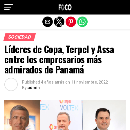
Salir de la versión móvil
SOCIEDAD
Líderes de Copa, Terpel y Assa
entre los empresarios más
admirados de Panamá
Published
4 años atrás
on
11 noviembre, 2022
By
admin