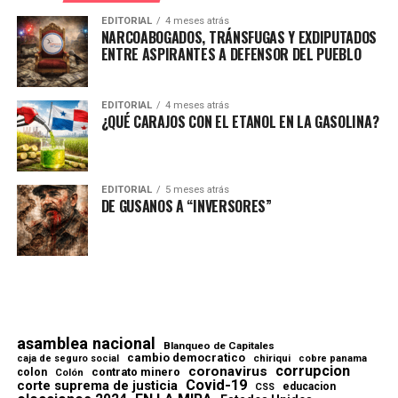
EDITORIAL
4 meses atrás
NARCOABOGADOS, TRÁNSFUGAS Y EXDIPUTADOS
ENTRE ASPIRANTES A DEFENSOR DEL PUEBLO
EDITORIAL
4 meses atrás
¿QUÉ CARAJOS CON EL ETANOL EN LA GASOLINA?
EDITORIAL
5 meses atrás
DE GUSANOS A “INVERSORES”
asamblea nacional
Blanqueo de Capitales
cambio democratico
chiriqui
caja de seguro social
cobre panama
corrupcion
coronavirus
contrato minero
colon
Colón
Covid-19
corte suprema de justicia
educacion
CSS