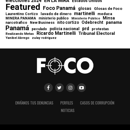
elecciones 2024
EN LA MIRA
Estados Unidos
Featured
Foco Panamá
glosas
Glosas de Foco
martinelli
lavado de dinero
meduca
Laurentino Cortizo
Minsa
MINERA PANAMA
ministerio publico
Ministerio Público
Odebrecht
panama
nito cortizo
narcotrafico
New Business
Panamá
prd
policia nacional
protestas
peculado
Ricardo Martinelli
Tribunal Electoral
Realizando Metas
Yanibel Abrego
zulay rodriguez
ENVÍANOS TUS DENUNCIAS
PERFILES
CASOS DE CORRUPCIÓN
NOTICIAS