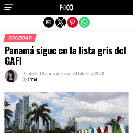
Salir de la versión móvil
SOCIEDAD
Panamá sigue en la lista gris del
GAFI
Published
3 años atrás
on
24 febrero, 2023
By
Irma