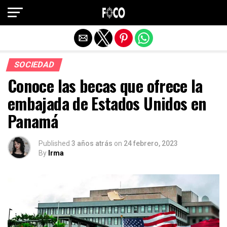
Salir de la versión móvil
SOCIEDAD
Conoce las becas que ofrece la
embajada de Estados Unidos en
Panamá
Published
3 años atrás
on
24 febrero, 2023
By
Irma