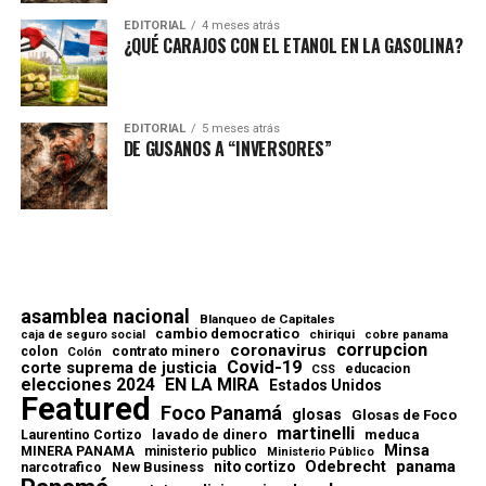
EDITORIAL
4 meses atrás
¿QUÉ CARAJOS CON EL ETANOL EN LA GASOLINA?
EDITORIAL
5 meses atrás
DE GUSANOS A “INVERSORES”
asamblea nacional
Blanqueo de Capitales
cambio democratico
chiriqui
caja de seguro social
cobre panama
corrupcion
coronavirus
contrato minero
colon
Colón
Covid-19
corte suprema de justicia
educacion
CSS
elecciones 2024
EN LA MIRA
Estados Unidos
Featured
Foco Panamá
glosas
Glosas de Foco
martinelli
lavado de dinero
meduca
Laurentino Cortizo
Minsa
MINERA PANAMA
ministerio publico
Ministerio Público
Odebrecht
panama
nito cortizo
narcotrafico
New Business