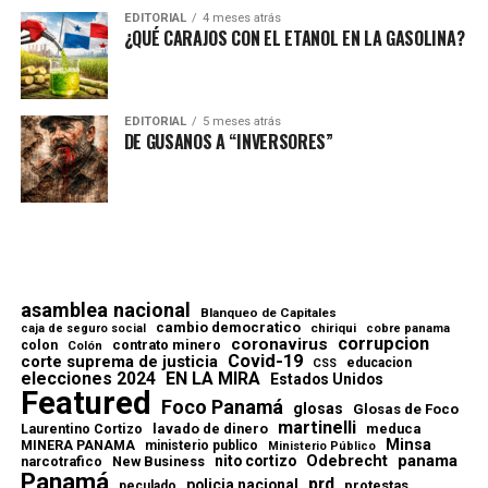
EDITORIAL
4 meses atrás
¿QUÉ CARAJOS CON EL ETANOL EN LA GASOLINA?
EDITORIAL
5 meses atrás
DE GUSANOS A “INVERSORES”
asamblea nacional
Blanqueo de Capitales
cambio democratico
chiriqui
caja de seguro social
cobre panama
corrupcion
coronavirus
contrato minero
colon
Colón
Covid-19
corte suprema de justicia
educacion
CSS
elecciones 2024
EN LA MIRA
Estados Unidos
Featured
Foco Panamá
glosas
Glosas de Foco
martinelli
lavado de dinero
meduca
Laurentino Cortizo
Minsa
MINERA PANAMA
ministerio publico
Ministerio Público
Odebrecht
panama
nito cortizo
narcotrafico
New Business
Panamá
prd
policia nacional
protestas
peculado