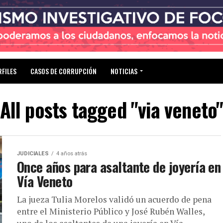
RFILES
CASOS DE CORRUPCIÓN
NOTICIAS
All posts tagged "via veneto
JUDICIALES
4 años atrás
Once años para asaltante de joyería en
Vía Veneto
La jueza Tulia Morelos validó un acuerdo de pena
entre el Ministerio Público y José Rubén Walles,