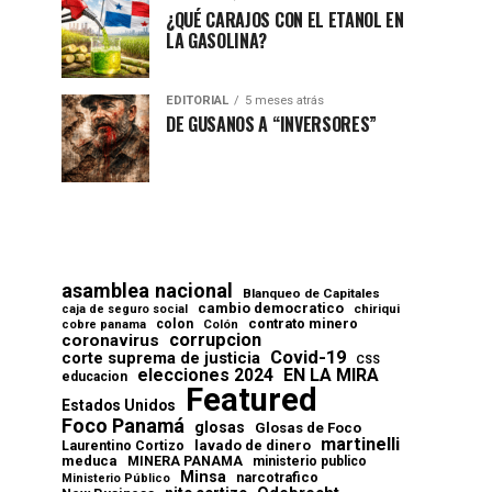
¿QUÉ CARAJOS CON EL ETANOL EN
LA GASOLINA?
EDITORIAL
5 meses atrás
DE GUSANOS A “INVERSORES”
asamblea nacional
Blanqueo de Capitales
cambio democratico
chiriqui
caja de seguro social
contrato minero
colon
cobre panama
Colón
corrupcion
coronavirus
Covid-19
corte suprema de justicia
CSS
elecciones 2024
EN LA MIRA
educacion
Featured
Estados Unidos
Foco Panamá
glosas
Glosas de Foco
martinelli
lavado de dinero
Laurentino Cortizo
meduca
MINERA PANAMA
ministerio publico
Minsa
narcotrafico
Ministerio Público