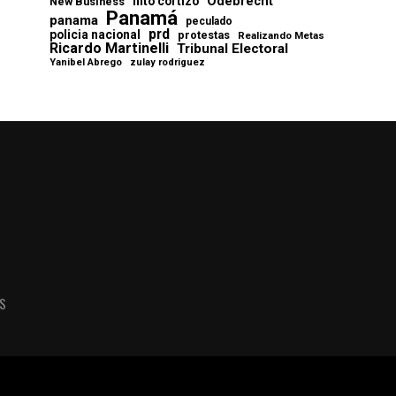
Odebrecht
nito cortizo
New Business
Panamá
panama
peculado
prd
policia nacional
protestas
Realizando Metas
Ricardo Martinelli
Tribunal Electoral
Yanibel Abrego
zulay rodriguez
AS