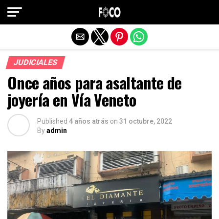
Salir de la versión móvil
JUDICIALES
Once años para asaltante de
joyería en Vía Veneto
Published
4 años atrás
on
31 octubre, 2022
By
admin