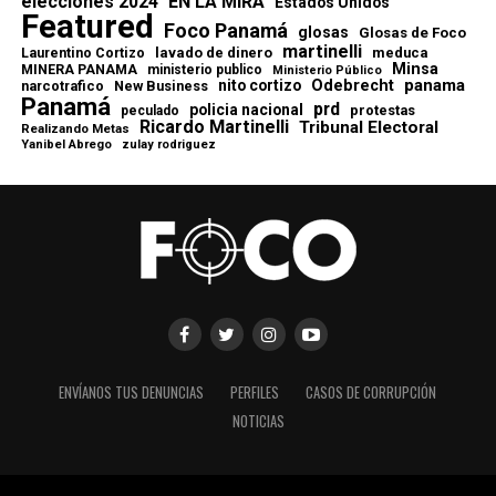
elecciones 2024
EN LA MIRA
Estados Unidos
Featured
Foco Panamá
glosas
Glosas de Foco
martinelli
lavado de dinero
meduca
Laurentino Cortizo
Minsa
MINERA PANAMA
ministerio publico
Ministerio Público
Odebrecht
panama
nito cortizo
narcotrafico
New Business
Panamá
prd
policia nacional
protestas
peculado
Ricardo Martinelli
Tribunal Electoral
Realizando Metas
Yanibel Abrego
zulay rodriguez
ENVÍANOS TUS DENUNCIAS
PERFILES
CASOS DE CORRUPCIÓN
NOTICIAS