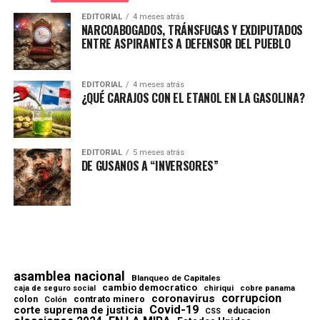
EDITORIAL
4 meses atrás
NARCOABOGADOS, TRÁNSFUGAS Y EXDIPUTADOS
ENTRE ASPIRANTES A DEFENSOR DEL PUEBLO
EDITORIAL
4 meses atrás
¿QUÉ CARAJOS CON EL ETANOL EN LA GASOLINA?
EDITORIAL
5 meses atrás
DE GUSANOS A “INVERSORES”
asamblea nacional
Blanqueo de Capitales
cambio democratico
chiriqui
caja de seguro social
cobre panama
corrupcion
coronavirus
contrato minero
colon
Colón
Covid-19
corte suprema de justicia
educacion
CSS