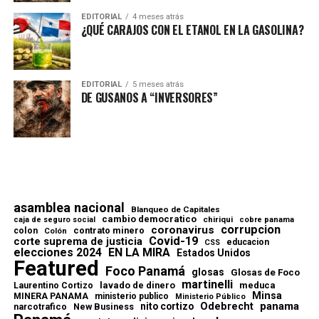
EDITORIAL
4 meses atrás
¿QUÉ CARAJOS CON EL ETANOL EN LA GASOLINA?
EDITORIAL
5 meses atrás
DE GUSANOS A “INVERSORES”
asamblea nacional
Blanqueo de Capitales
cambio democratico
chiriqui
caja de seguro social
cobre panama
corrupcion
coronavirus
contrato minero
colon
Colón
Covid-19
corte suprema de justicia
educacion
CSS
elecciones 2024
EN LA MIRA
Estados Unidos
Featured
Foco Panamá
glosas
Glosas de Foco
martinelli
lavado de dinero
meduca
Laurentino Cortizo
Minsa
MINERA PANAMA
ministerio publico
Ministerio Público
Odebrecht
panama
nito cortizo
narcotrafico
New Business