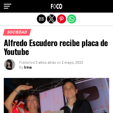
Salir de la versión móvil
SOCIEDAD
Alfredo Escudero recibe placa de
Youtube
Published
3 años atrás
on
2 mayo, 2023
By
Irma