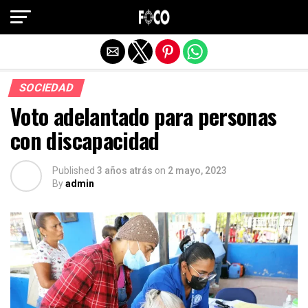
Salir de la versión móvil
SOCIEDAD
Voto adelantado para personas
con discapacidad
Published
3 años atrás
on
2 mayo, 2023
By
admin