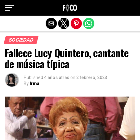
Salir de la versión móvil
SOCIEDAD
Fallece Lucy Quintero, cantante
de música típica
Published
4 años atrás
on
2 febrero, 2023
By
Irma