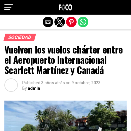
Salir de la versión móvil
SOCIEDAD
Vuelven los vuelos chárter entre
el Aeropuerto Internacional
Scarlett Martínez y Canadá
Published
3 años atrás
on
9 octubre, 2023
By
admin