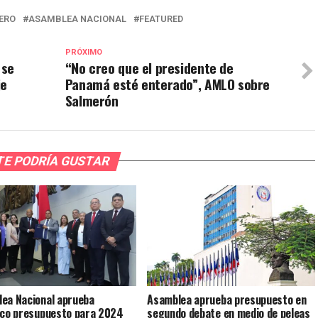
ERO
ASAMBLEA NACIONAL
FEATURED
PRÓXIMO
 se
“No creo que el presidente de
je
Panamá esté enterado”, AMLO sobre
Salmerón
TE PODRÍA GUSTAR
ea Nacional aprueba
Asamblea aprueba presupuesto en
ico presupuesto para 2024
segundo debate en medio de peleas