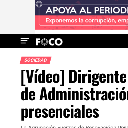
SOCIEDAD
[Vídeo] Dirigente
de Administració
presenciales
La Agrupación Fuerzas de Renovacióon Univers