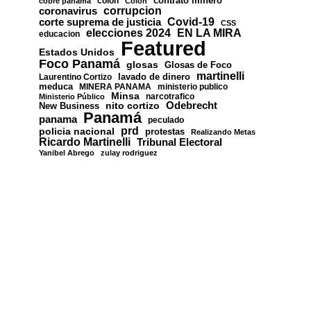
contrato minero
colon
cobre panama
Colón
corrupcion
coronavirus
Covid-19
corte suprema de justicia
CSS
EN LA MIRA
elecciones 2024
educacion
Featured
Estados Unidos
Foco Panamá
glosas
Glosas de Foco
martinelli
lavado de dinero
Laurentino Cortizo
meduca
MINERA PANAMA
ministerio publico
Minsa
narcotrafico
Ministerio Público
nito cortizo
Odebrecht
New Business
Panamá
panama
peculado
prd
policia nacional
protestas
Realizando Metas
Ricardo Martinelli
Tribunal Electoral
Yanibel Abrego
zulay rodriguez